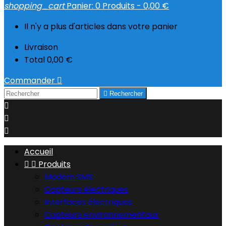
shopping_cart
Panier:
0
Produits - 0,00 €
Il n'y a plus d'articles dans votre panier
Livraison
Total
0,00 €
Commander


Rechercher



Accueil


Produits
Modem SMS
Capteurs électriques
Interfaces électriques
Capteurs environnementaux