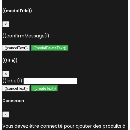
((modalTitle))
×
((confirmMessage))
((cancelText))
((modalDeleteText))
((title))
×
((label))
((cancelText))
((createText))
Connexion
×
Vous devez être connecté pour ajouter des produits à