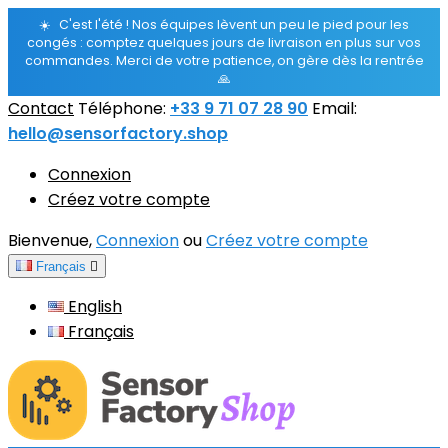
☀️
C'est l'été ! Nos équipes lèvent un peu le pied pour les
congés : comptez quelques jours de livraison en plus sur vos
commandes. Merci de votre patience, on gère dès la rentrée
🙏
Contact
Téléphone:
+33 9 71 07 28 90
Email:
hello@sensorfactory.shop
Connexion
Créez votre compte
Bienvenue,
Connexion
ou
Créez votre compte
Français

English
Français