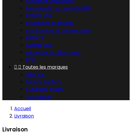
Capteurs de position
Modules de commande USB
Ecrans USB
Extensions et réseau
Accessoires et connectique
Boîtiers
Câbles USB
Alimentation électrique
RFID


Toutes les marques
DELOCK
Sensor Factory
SMSEagle Team
Yoctopuce
Accueil
Livraison
Livraison