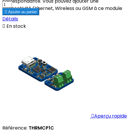
correspondante. Vous pouvez ajouter une
connectivité Ethernet, Wireless ou GSM à ce module

Ajouter au panier
Détails

En stock

Aperçu rapide
Référence:
THRMCP1C