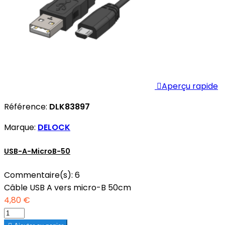

Aperçu rapide
Référence:
DLK83897
Marque:
DELOCK
USB-A-MicroB-50
Commentaire(s):
6
Câble USB A vers micro-B 50cm
4,80 €