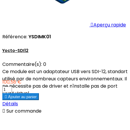

Aperçu rapide
Référence:
YSDIMK01
Yocto-SDI12
Commentaire(s):
0
Ce module est un adaptateur USB vers SDI-12, standart
utilisé par de nombreux capteurs environnementaux. Il
100,58 €
ne nécessite pas de driver et n'installe pas de port
COM virtuel.

Ajouter au panier
Détails

Sur commande