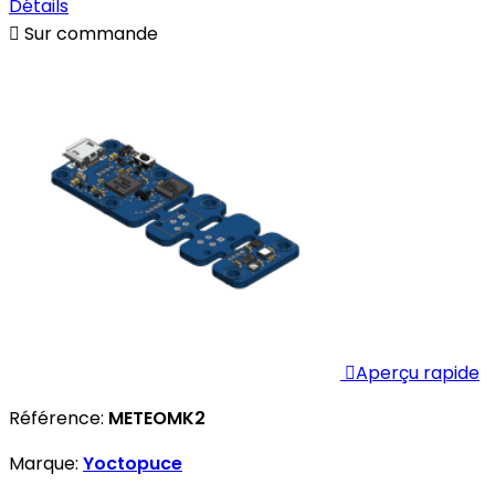
Détails

Sur commande

Aperçu rapide
Référence:
METEOMK2
Marque:
Yoctopuce