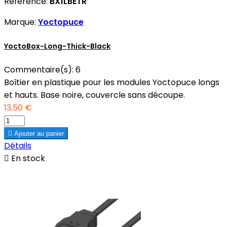
Référence:
BX1LBETR
Marque:
Yoctopuce
YoctoBox-Long-Thick-Black
Commentaire(s):
6
Boîtier en plastique pour les modules Yoctopuce longs
et hauts. Base noire, couvercle sans découpe.
13,50 €

Ajouter au panier
Détails

En stock