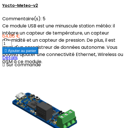
Yocto-Meteo-v2
Commentaire(s):
5
Ce module USB est une minuscule station météo: il
intègre un capteur de température, un capteur
64,86 €
d'humidité et un capteur de pression. De plus, il est
muni d'un enregistreur de données autonome. Vous

Ajouter au panier
pouvez ajouter une connectivité Ethernet, Wireless ou
Détails
GSM à ce module.

Sur commande