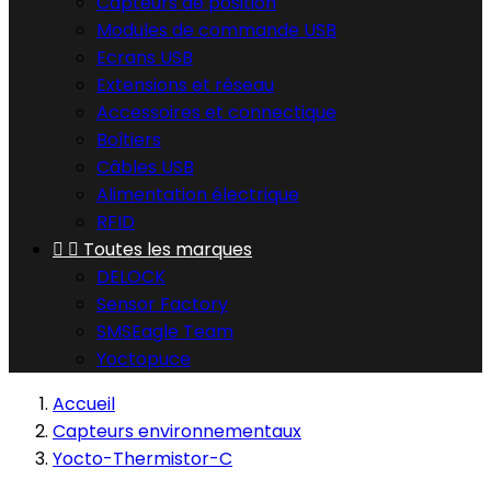
Capteurs de position
Modules de commande USB
Ecrans USB
Extensions et réseau
Accessoires et connectique
Boîtiers
Câbles USB
Alimentation électrique
RFID


Toutes les marques
DELOCK
Sensor Factory
SMSEagle Team
Yoctopuce
Accueil
Capteurs environnementaux
Yocto-Thermistor-C