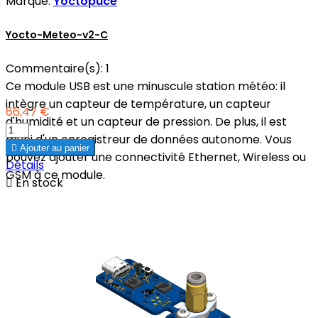
Marque:
Yoctopuce
Yocto-Meteo-v2-C
Commentaire(s):
1
Ce module USB est une minuscule station météo: il
intègre un capteur de température, un capteur
66,47 €
d'humidité et un capteur de pression. De plus, il est
muni d'un enregistreur de données autonome. Vous

Ajouter au panier
pouvez ajouter une connectivité Ethernet, Wireless ou
Détails
GSM à ce module.

En stock