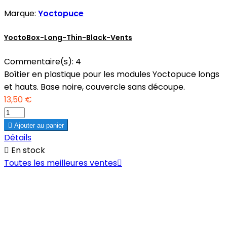
Marque:
Yoctopuce
YoctoBox-Long-Thin-Black-Vents
Commentaire(s):
4
Boîtier en plastique pour les modules Yoctopuce longs
et hauts. Base noire, couvercle sans découpe.
13,50 €

Ajouter au panier
Détails

En stock
Toutes les meilleures ventes
