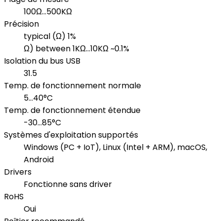
100Ω...500KΩ
Précision
typical (Ω) 1%
Ω) between 1KΩ...10KΩ ~0.1%
Isolation du bus USB
31.5
Temp. de fonctionnement normale
5...40°C
Temp. de fonctionnement étendue
-30...85°C
Systèmes d'exploitation supportés
Windows (PC + IoT), Linux (Intel + ARM), macOS,
Android
Drivers
Fonctionne sans driver
RoHS
Oui