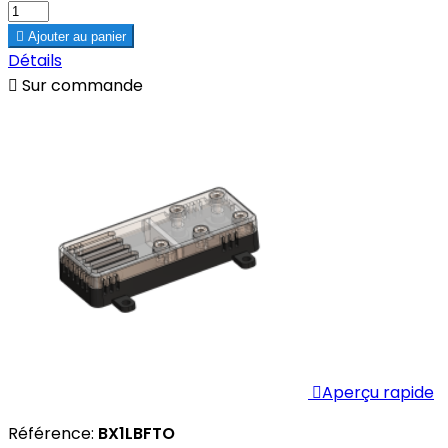

Ajouter au panier
Détails

Sur commande

Aperçu rapide
Référence:
BX1LBFTO