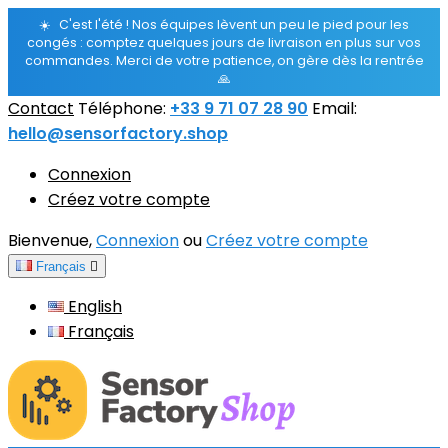
☀️
C'est l'été ! Nos équipes lèvent un peu le pied pour les
congés : comptez quelques jours de livraison en plus sur vos
commandes. Merci de votre patience, on gère dès la rentrée
🙏
Contact
Téléphone:
+33 9 71 07 28 90
Email:
hello@sensorfactory.shop
Connexion
Créez votre compte
Bienvenue,
Connexion
ou
Créez votre compte
Français

English
Français