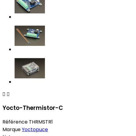


Yocto-Thermistor-C
Référence
THRMSTR1
Marque
Yoctopuce