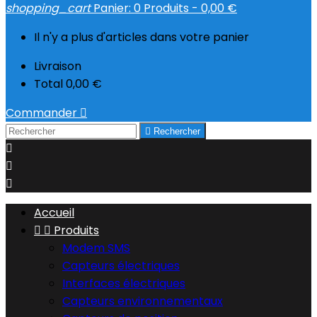
shopping_cart
Panier:
0
Produits - 0,00 €
Il n'y a plus d'articles dans votre panier
Livraison
Total
0,00 €
Commander


Rechercher



Accueil


Produits
Modem SMS
Capteurs électriques
Interfaces électriques
Capteurs environnementaux