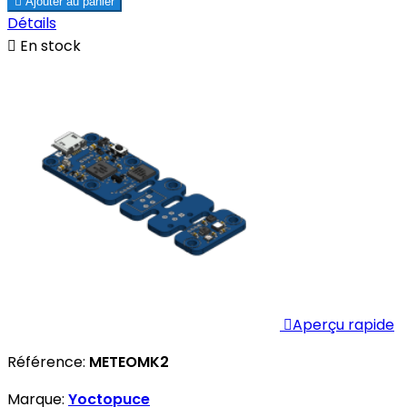

Ajouter au panier
Détails

En stock

Aperçu rapide
Référence:
METEOMK2
Marque:
Yoctopuce