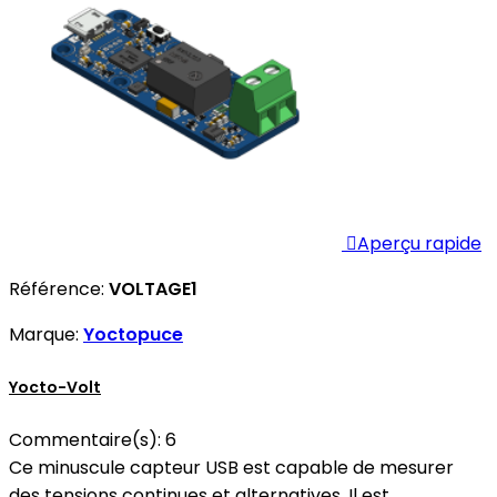

Aperçu rapide
Référence:
VOLTAGE1
Marque:
Yoctopuce
Yocto-Volt
Commentaire(s):
6
Ce minuscule capteur USB est capable de mesurer
des tensions continues et alternatives. Il est