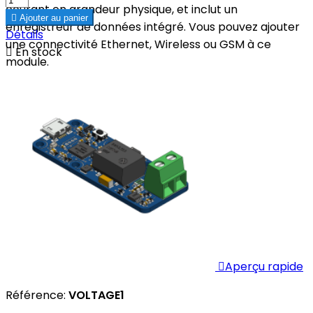
courant en grandeur physique, et inclut un

Ajouter au panier
enregistreur de données intégré. Vous pouvez ajouter
Détails
une connectivité Ethernet, Wireless ou GSM à ce

En stock
module.

Aperçu rapide
Référence:
VOLTAGE1