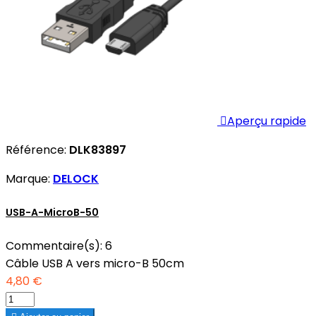

Aperçu rapide
Référence:
DLK83897
Marque:
DELOCK
USB-A-MicroB-50
Commentaire(s):
6
Câble USB A vers micro-B 50cm
4,80 €