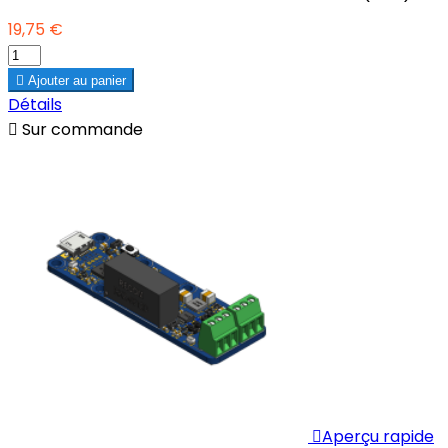
19,75 €

Ajouter au panier
Détails

Sur commande

Aperçu rapide