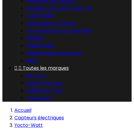
Capteurs de position
Modules de commande USB
Ecrans USB
Extensions et réseau
Accessoires et connectique
Boîtiers
Câbles USB
Alimentation électrique
RFID


Toutes les marques
DELOCK
Sensor Factory
SMSEagle Team
Yoctopuce
Accueil
Capteurs électriques
Yocto-Watt