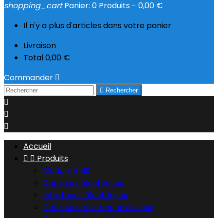
shopping_cart
Panier:
0
Produits - 0,00 €
Il n'y a plus d'articles dans votre panier
Livraison
Total
0,00 €
Commander


Rechercher



Accueil


Produits
Modem SMS
Capteurs électriques
Interfaces électriques
Capteurs environnementaux