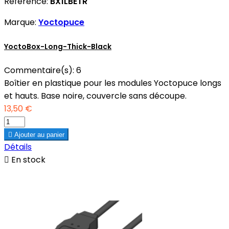
Référence:
BX1LBETR
Marque:
Yoctopuce
YoctoBox-Long-Thick-Black
Commentaire(s):
6
Boîtier en plastique pour les modules Yoctopuce longs
et hauts. Base noire, couvercle sans découpe.
13,50 €

Ajouter au panier
Détails

En stock