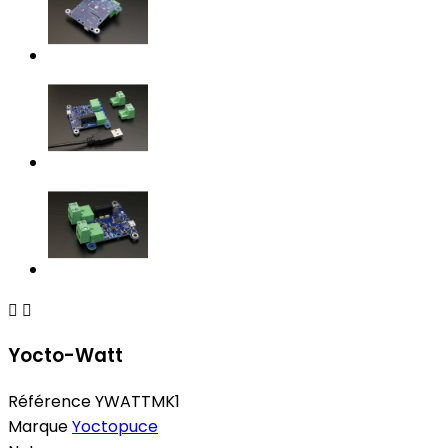


Yocto-Watt
Référence
YWATTMK1
Marque
Yoctopuce