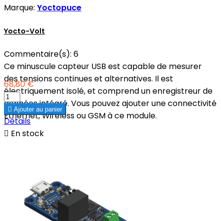
Marque:
Yoctopuce
Yocto-Volt
Commentaire(s):
6
Ce minuscule capteur USB est capable de mesurer
des tensions continues et alternatives. Il est
68,80 €
électriquement isolé, et comprend un enregistreur de
données intégré. Vous pouvez ajouter une connectivité

Ajouter au panier
Ethernet, Wireless ou GSM à ce module.
Détails

En stock