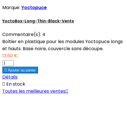
Marque:
Yoctopuce
YoctoBox-Long-Thin-Black-Vents
Commentaire(s):
4
Boîtier en plastique pour les modules Yoctopuce longs
et hauts. Base noire, couvercle sans découpe.
13,50 €

Ajouter au panier
Détails

En stock
Toutes les meilleures ventes
