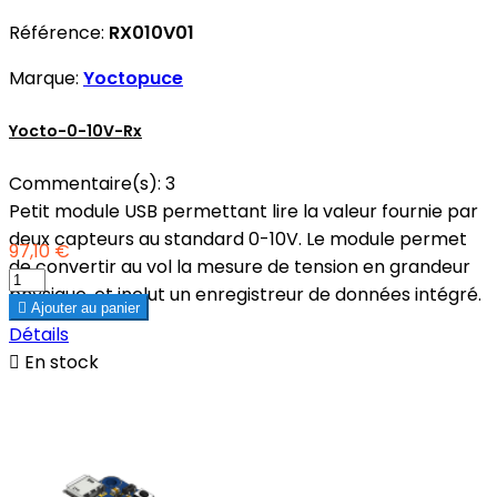
Référence:
RX010V01
Marque:
Yoctopuce
Yocto-0-10V-Rx
Commentaire(s):
3
Petit module USB permettant lire la valeur fournie par
deux capteurs au standard 0-10V. Le module permet
97,10 €
de convertir au vol la mesure de tension en grandeur
physique, et inclut un enregistreur de données intégré.

Ajouter au panier
Détails

En stock