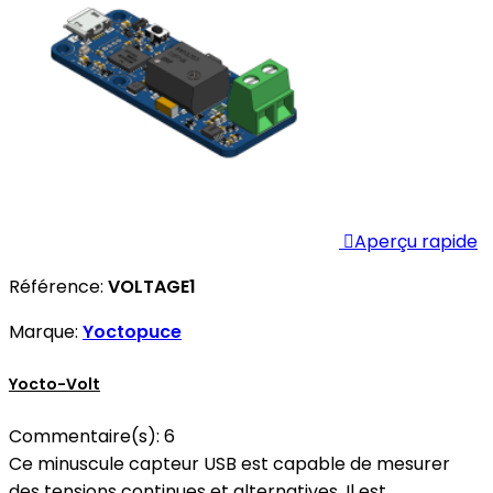

Aperçu rapide
Référence:
VOLTAGE1
Marque:
Yoctopuce
Yocto-Volt
Commentaire(s):
6
Ce minuscule capteur USB est capable de mesurer
des tensions continues et alternatives. Il est