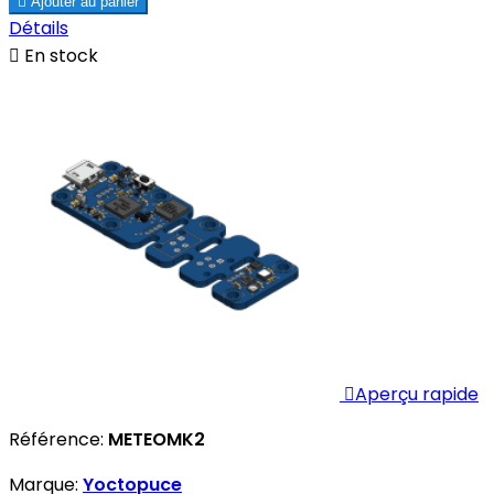

Ajouter au panier
Détails

En stock

Aperçu rapide
Référence:
METEOMK2
Marque:
Yoctopuce