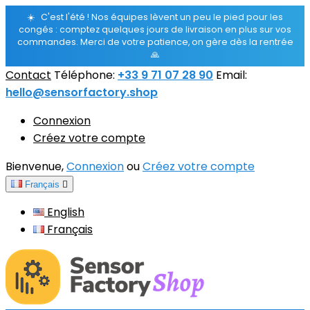
☀️
C'est l'été ! Nos équipes lèvent un peu le pied pour les
congés : comptez quelques jours de livraison en plus sur vos
commandes. Merci de votre patience, on gère dès la rentrée
🙏
Contact
Téléphone:
+33 9 71 07 28 90
Email:
hello@sensorfactory.shop
Connexion
Créez votre compte
Bienvenue,
Connexion
ou
Créez votre compte
Français

English
Français