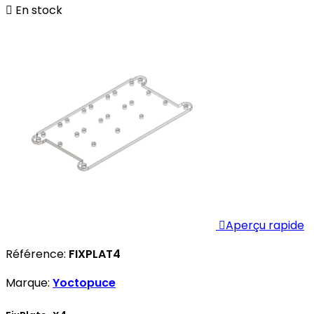

En stock

Aperçu rapide
Référence:
FIXPLAT4
Marque:
Yoctopuce