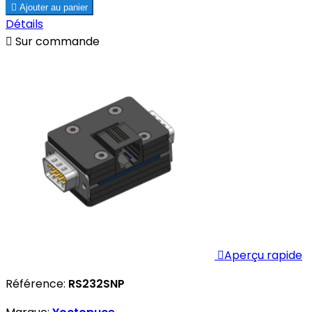

Ajouter au panier
Détails

Sur commande

Aperçu rapide
Référence:
RS232SNP