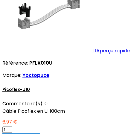

Aperçu rapide
Référence:
PFLX010U
Marque:
Yoctopuce
Picoflex-U10
Commentaire(s):
0
Câble Picoflex en U, 100cm
6,97 €