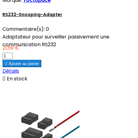
Marque:
Yoctopuce
RS232-Snooping-Adapter
Commentaire(s):
0
Adaptateur pour surveiller passivement une
communication RS232
21,69 €

Ajouter au panier
Détails

En stock