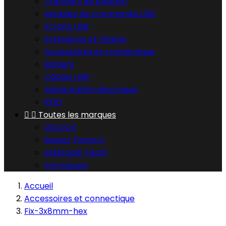
Capteurs de position
Modules de commande USB
Ecrans USB
Extensions et réseau
Accessoires et connectique
Boîtiers
Câbles USB
Alimentation électrique
RFID


Toutes les marques
DELOCK
Sensor Factory
SMSEagle Team
Yoctopuce
Accueil
Accessoires et connectique
Fix-3x8mm-hex