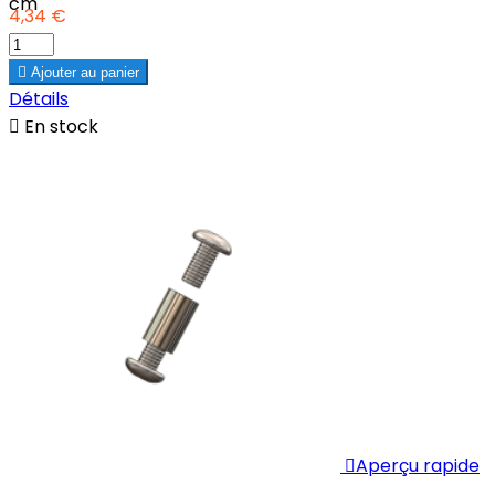
cm
4,34 €

Ajouter au panier
Détails

En stock

Aperçu rapide