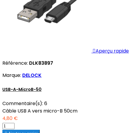

Aperçu rapide
Référence:
DLK83897
Marque:
DELOCK
USB-A-MicroB-50
Commentaire(s):
6
Câble USB A vers micro-B 50cm
4,80 €