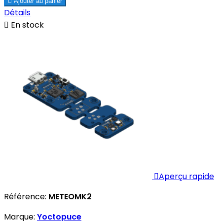

Ajouter au panier
Détails

En stock

Aperçu rapide
Référence:
METEOMK2
Marque:
Yoctopuce