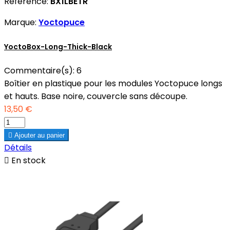
Référence:
BX1LBETR
Marque:
Yoctopuce
YoctoBox-Long-Thick-Black
Commentaire(s):
6
Boîtier en plastique pour les modules Yoctopuce longs
et hauts. Base noire, couvercle sans découpe.
13,50 €

Ajouter au panier
Détails

En stock