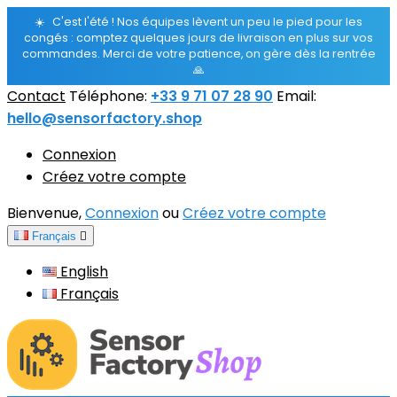
☀️
C'est l'été ! Nos équipes lèvent un peu le pied pour les
congés : comptez quelques jours de livraison en plus sur vos
commandes. Merci de votre patience, on gère dès la rentrée
🙏
Contact
Téléphone:
+33 9 71 07 28 90
Email:
hello@sensorfactory.shop
Connexion
Créez votre compte
Bienvenue,
Connexion
ou
Créez votre compte
Français

English
Français