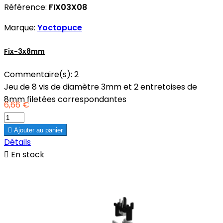
Référence:
FIX03X08
Marque:
Yoctopuce
Fix-3x8mm
Commentaire(s):
2
Jeu de 8 vis de diamètre 3mm et 2 entretoises de
8mm filetées correspondantes
6,66 €

Ajouter au panier
Détails

En stock