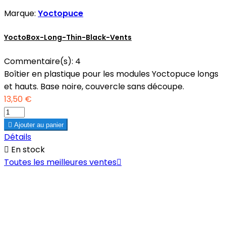
Marque:
Yoctopuce
YoctoBox-Long-Thin-Black-Vents
Commentaire(s):
4
Boîtier en plastique pour les modules Yoctopuce longs
et hauts. Base noire, couvercle sans découpe.
13,50 €

Ajouter au panier
Détails

En stock
Toutes les meilleures ventes
