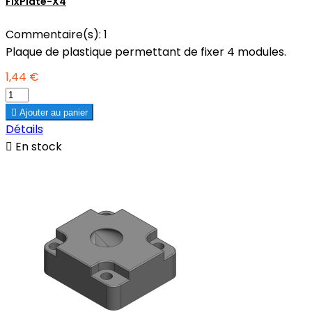
FixPlate-X4
Commentaire(s):
1
Plaque de plastique permettant de fixer 4 modules.
1,44 €

Ajouter au panier
Détails

En stock