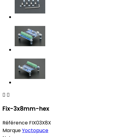


Fix-3x8mm-hex
Référence
FIX03X8X
Marque
Yoctopuce