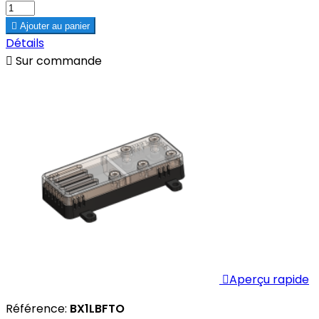

Ajouter au panier
Détails

Sur commande

Aperçu rapide
Référence:
BX1LBFTO