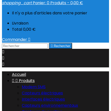
shopping_cart
Panier:
0
Produits - 0,00 €
Il n'y a plus d'articles dans votre panier
Livraison
Total
0,00 €
Commander


Rechercher



Accueil


Produits
Modem SMS
Capteurs électriques
Interfaces électriques
Capteurs environnementaux