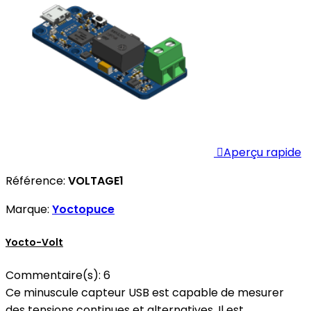

Aperçu rapide
Référence:
VOLTAGE1
Marque:
Yoctopuce
Yocto-Volt
Commentaire(s):
6
Ce minuscule capteur USB est capable de mesurer
des tensions continues et alternatives. Il est