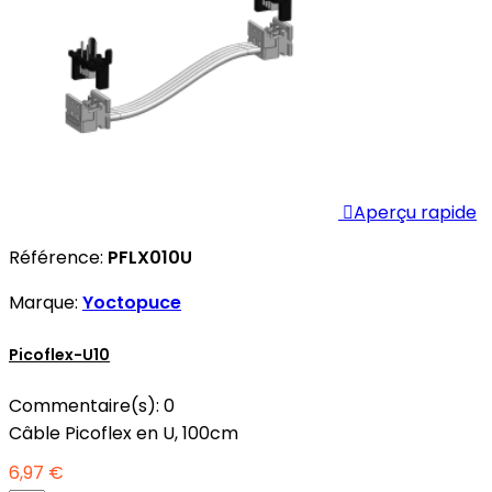

Aperçu rapide
Référence:
PFLX010U
Marque:
Yoctopuce
Picoflex-U10
Commentaire(s):
0
Câble Picoflex en U, 100cm
6,97 €