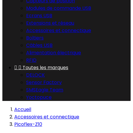
Capteurs de position
Modules de commande USB
Ecrans USB
Extensions et réseau
Accessoires et connectique
Boîtiers
Câbles USB
Alimentation électrique
RFID


Toutes les marques
DELOCK
Sensor Factory
SMSEagle Team
Yoctopuce
Accueil
Accessoires et connectique
Picoflex-Z10