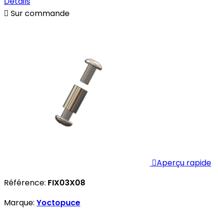
Détails

Sur commande

Aperçu rapide
Référence:
FIX03X08
Marque:
Yoctopuce