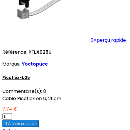

Aperçu rapide
Référence:
PFLX025U
Marque:
Yoctopuce
Picoflex-U25
Commentaire(s):
0
Câble Picoflex en U, 25cm
7,74 €

Ajouter au panier