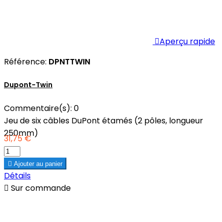

Aperçu rapide
Référence:
DPNTTWIN
Dupont-Twin
Commentaire(s):
0
Jeu de six câbles DuPont étamés (2 pôles, longueur
250mm)
31,75 €

Ajouter au panier
Détails

Sur commande