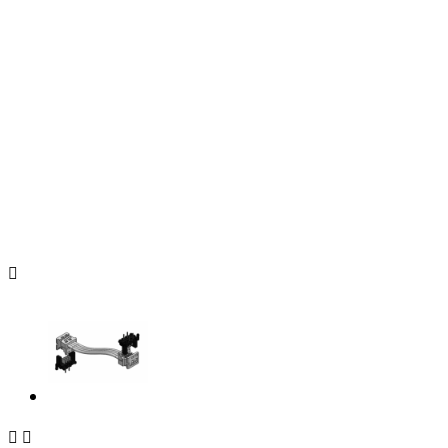


