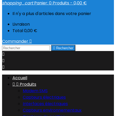
shopping_cart
Panier:
0
Produits - 0,00 €
Il n'y a plus d'articles dans votre panier
Livraison
Total
0,00 €
Commander


Rechercher



Accueil


Produits
Modem SMS
Capteurs électriques
Interfaces électriques
Capteurs environnementaux