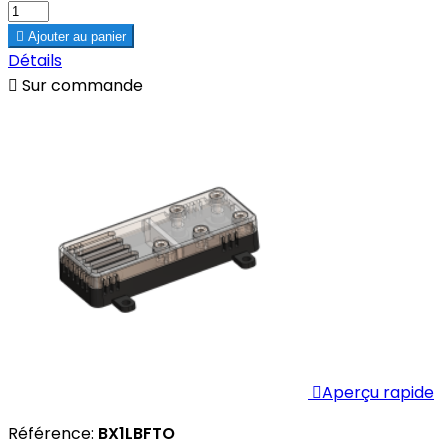

Ajouter au panier
Détails

Sur commande

Aperçu rapide
Référence:
BX1LBFTO