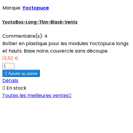
Marque:
Yoctopuce
YoctoBox-Long-Thin-Black-Vents
Commentaire(s):
4
Boîtier en plastique pour les modules Yoctopuce longs
et hauts. Base noire, couvercle sans découpe.
13,50 €

Ajouter au panier
Détails

En stock
Toutes les meilleures ventes
