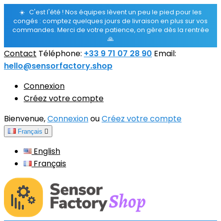
☀️
C'est l'été ! Nos équipes lèvent un peu le pied pour les
congés : comptez quelques jours de livraison en plus sur vos
commandes. Merci de votre patience, on gère dès la rentrée
🙏
Contact
Téléphone:
+33 9 71 07 28 90
Email:
hello@sensorfactory.shop
Connexion
Créez votre compte
Bienvenue,
Connexion
ou
Créez votre compte
Français

English
Français