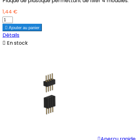
Plaque de plastique permettant de fixer 4 modules.
1,44 €

Ajouter au panier
Détails

En stock

Aperçu rapide