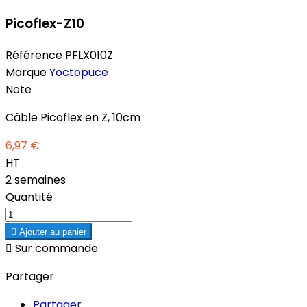
Picoflex-Z10
Référence
PFLX010Z
Marque
Yoctopuce
Note
Câble Picoflex en Z, 10cm
6,97 €
HT
2 semaines
Quantité

Ajouter au panier

Sur commande
Partager
Partager