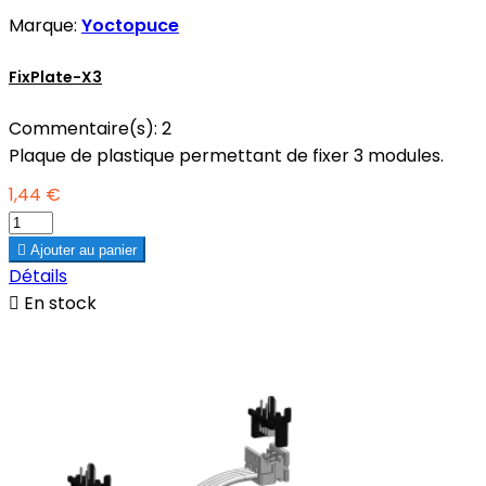
Marque:
Yoctopuce
FixPlate-X3
Commentaire(s):
2
Plaque de plastique permettant de fixer 3 modules.
1,44 €

Ajouter au panier
Détails

En stock