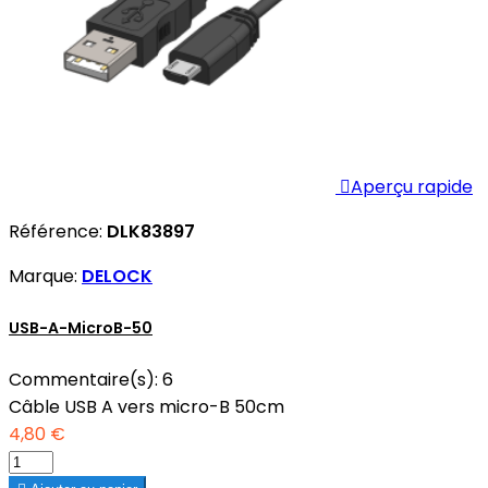

Aperçu rapide
Référence:
DLK83897
Marque:
DELOCK
USB-A-MicroB-50
Commentaire(s):
6
Câble USB A vers micro-B 50cm
4,80 €