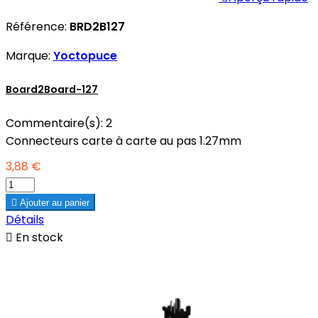
Référence:
BRD2B127
Marque:
Yoctopuce
Board2Board-127
Commentaire(s):
2
Connecteurs carte à carte au pas 1.27mm
3,88 €

Ajouter au panier
Détails

En stock