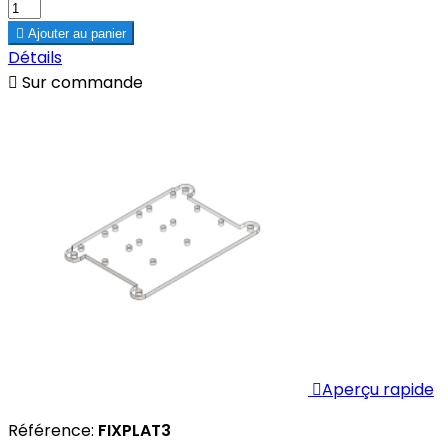

Ajouter au panier
Détails

Sur commande

Aperçu rapide
Référence:
FIXPLAT3