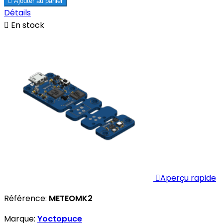

Ajouter au panier
Détails

En stock

Aperçu rapide
Référence:
METEOMK2
Marque:
Yoctopuce