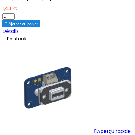
1,44 €

Ajouter au panier
Détails

En stock

Aperçu rapide