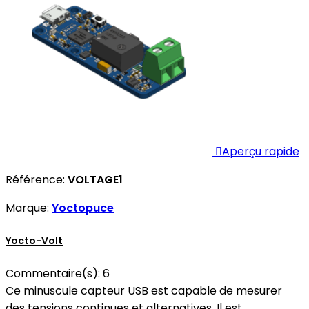

Aperçu rapide
Référence:
VOLTAGE1
Marque:
Yoctopuce
Yocto-Volt
Commentaire(s):
6
Ce minuscule capteur USB est capable de mesurer
des tensions continues et alternatives. Il est