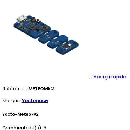

Aperçu rapide
Référence:
METEOMK2
Marque:
Yoctopuce
Yocto-Meteo-v2
Commentaire(s):
5