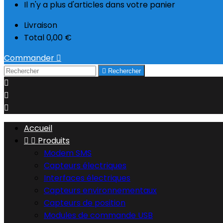
Il n'y a plus d'articles dans votre panier
Livraison
Total
0,00 €
Commander


Rechercher



Accueil


Produits
Modem SMS
Capteurs électriques
Interfaces électriques
Capteurs environnementaux
Capteurs de position
Modules de commande USB