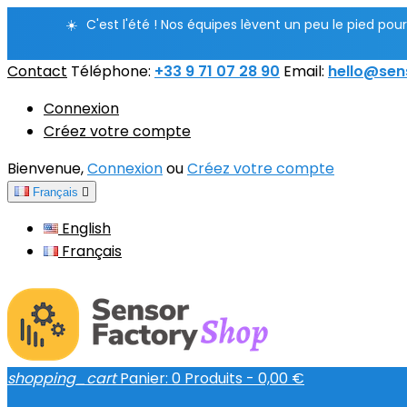
☀️
C'est l'été ! Nos équipes lèvent un peu le pied po
Contact
Téléphone:
+33 9 71 07 28 90
Email:
hello@sen
Connexion
Créez votre compte
Bienvenue,
Connexion
ou
Créez votre compte
Français

English
Français
shopping_cart
Panier:
0
Produits - 0,00 €