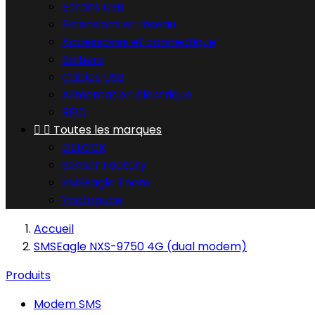
Ecrans USB
Extensions et réseau
Accessoires et connectique
Boîtiers
Câbles USB
Alimentation électrique
RFID


Toutes les marques
DELOCK
Sensor Factory
SMSEagle Team
Yoctopuce
Accueil
SMSEagle NXS-9750 4G (dual modem)
Produits
Modem SMS