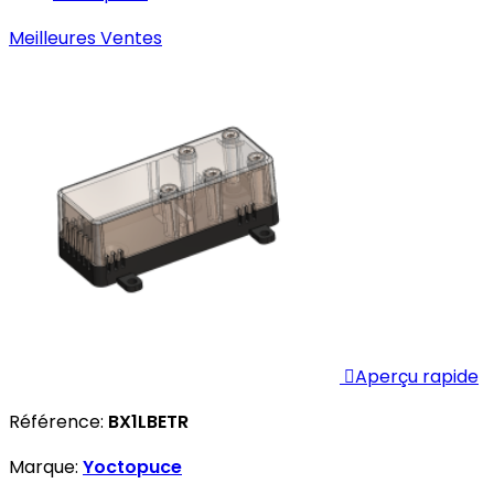
Meilleures Ventes

Aperçu rapide
Référence:
BX1LBETR
Marque:
Yoctopuce