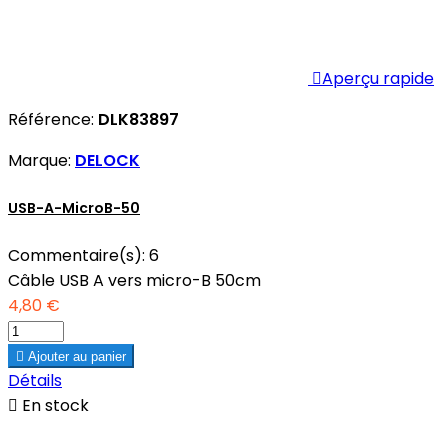

Aperçu rapide
Référence:
DLK83897
Marque:
DELOCK
USB-A-MicroB-50
Commentaire(s):
6
Câble USB A vers micro-B 50cm
4,80 €

Ajouter au panier
Détails

En stock