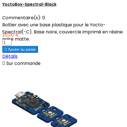
YoctoBox-Spectral-Black
Commentaire(s):
0
Boîtier avec une base plastique pour le Yocto-
Spectral(-C). Base noire, couvercle imprimé en résine
20,00 €
noire matte.

Ajouter au panier
Détails

Sur commande