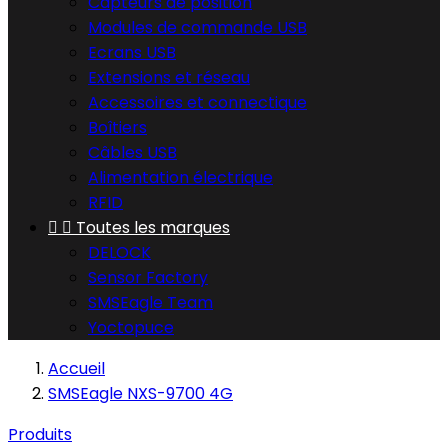
Capteurs de position
Modules de commande USB
Ecrans USB
Extensions et réseau
Accessoires et connectique
Boîtiers
Câbles USB
Alimentation électrique
RFID


Toutes les marques
DELOCK
Sensor Factory
SMSEagle Team
Yoctopuce
Accueil
SMSEagle NXS-9700 4G
Produits