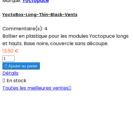
Marque:
Yoctopuce
YoctoBox-Long-Thin-Black-Vents
Commentaire(s):
4
Boîtier en plastique pour les modules Yoctopuce longs
et hauts. Base noire, couvercle sans découpe.
13,50 €

Ajouter au panier
Détails

En stock
Toutes les meilleures ventes
