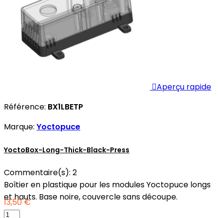

Aperçu rapide
Référence:
BX1LBETP
Marque:
Yoctopuce
YoctoBox-Long-Thick-Black-Press
Commentaire(s):
2
Boîtier en plastique pour les modules Yoctopuce longs
et hauts. Base noire, couvercle sans découpe.
13,50 €