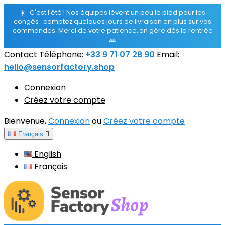
☀️
C'est l'été ! Nos équipes lèvent un peu le pied pour les
congés : comptez quelques jours de livraison en plus sur vos
commandes. Merci de votre patience, on gère dès la rentrée
🙏
Contact
Téléphone:
+33 9 71 07 28 90
Email:
hello@sensorfactory.shop
Connexion
Créez votre compte
Bienvenue,
Connexion
ou
Créez votre compte
Français

English
Français