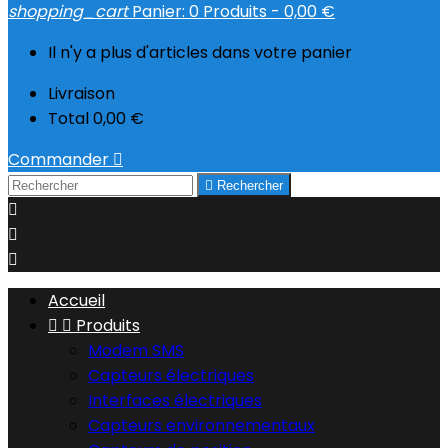
shopping_cart
Panier:
0
Produits - 0,00 €
Il n'y a plus d'articles dans votre panier
Livraison
Total
0,00 €
Commander


Rechercher



Accueil


Produits
Modem SMS
Capteurs électriques
Interfaces électriques
Capteurs environnementaux