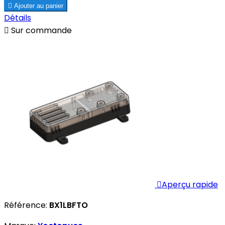

Ajouter au panier
Détails

Sur commande

Aperçu rapide
Référence:
BX1LBFTO