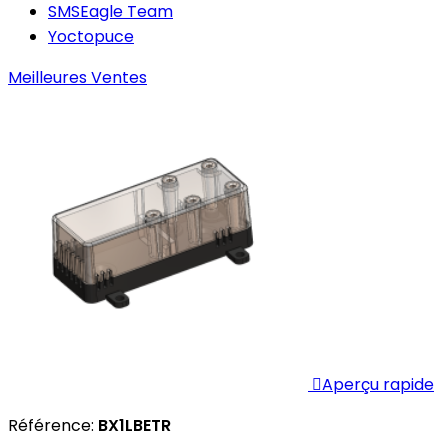
SMSEagle Team
Yoctopuce
Meilleures Ventes

Aperçu rapide
Référence:
BX1LBETR