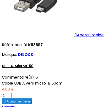

Aperçu rapide
Référence:
DLK83897
Marque:
DELOCK
USB-A-MicroB-50
Commentaire(s):
6
Câble USB A vers micro-B 50cm
4,80 €

Ajouter au panier