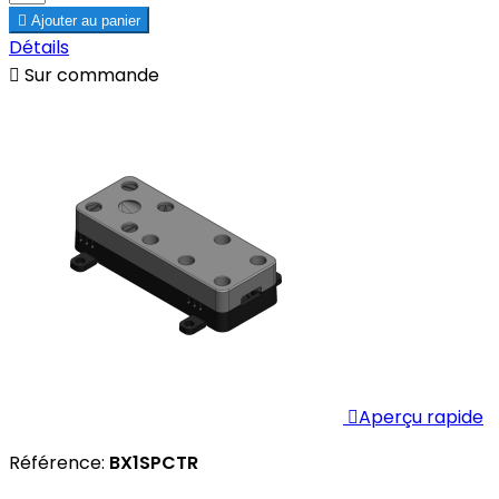

Ajouter au panier
Détails

Sur commande

Aperçu rapide
Référence:
BX1SPCTR